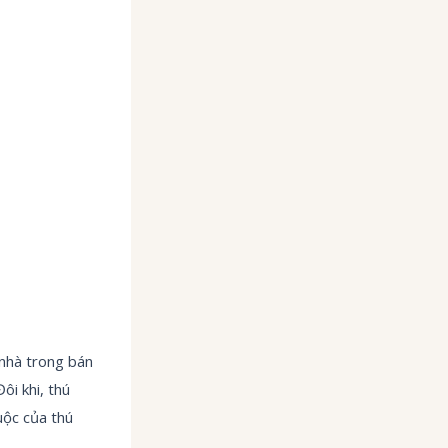
 nhà trong bán
ôi khi, thú
uộc của thú