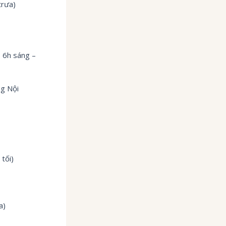
trưa)
 6h sáng –
g Nội
tối)
a)