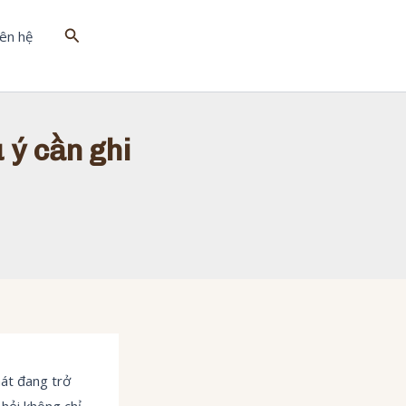
Tìm
iên hệ
kiếm
 ý cần ghi
át đang trở
 hỏi không chỉ