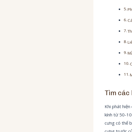
Ph
Cá
Th
Li
Mẫ
C
M
Tìm các
Khi phát hiện
kính từ 50-10
cưng có thể b
cưng trước cử