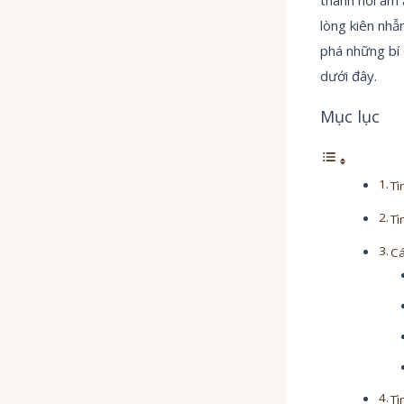
lòng kiên nhẫ
phá những bí 
dưới đây.
Mục lục
Tì
Tì
Cá
Tì