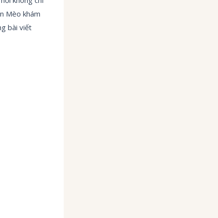
Cún Mèo khám
g bài viết