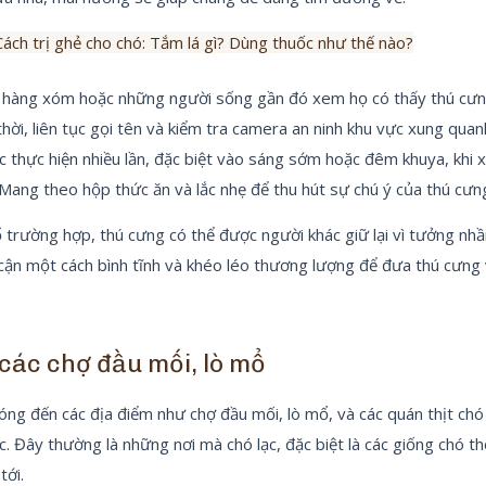
Cách trị ghẻ cho chó: Tắm lá gì? Dùng thuốc như thế nào?
 hàng xóm hoặc những người sống gần đó xem họ có thấy thú cưn
hời, liên tục gọi tên và kiểm tra camera an ninh khu vực xung quanh
 thực hiện nhiều lần, đặc biệt vào sáng sớm hoặc đêm khuya, khi 
 Mang theo hộp thức ăn và lắc nhẹ để thu hút sự chú ý của thú cưn
trường hợp, thú cưng có thể được người khác giữ lại vì tưởng nh
 cận một cách bình tĩnh và khéo léo thương lượng để đưa thú cưng
các chợ đầu mối, lò mổ
ng đến các địa điểm như chợ đầu mối, lò mổ, và các quán thịt chó
ạc. Đây thường là những nơi mà chó lạc, đặc biệt là các giống chó 
tới.