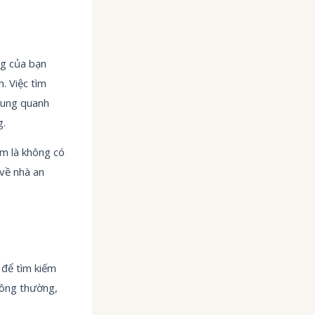
g của bạn
. Việc tìm
xung quanh
g.
ầm là không có
 về nhà an
 để tìm kiếm
thông thường,