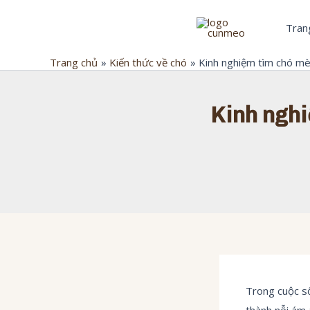
Nhảy
Trang
tới
nội
Trang chủ
Kiến thức về chó
Kinh nghiệm tìm chó mèo
dung
Kinh nghi
Trong cuộc số
thành nỗi ám 