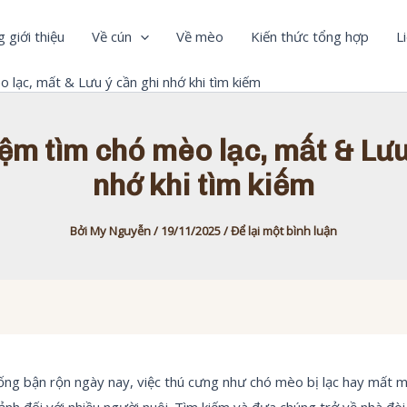
 giới thiệu
Về cún
Về mèo
Kiến thức tổng hợp
L
 lạc, mất & Lưu ý cần ghi nhớ khi tìm kiếm
ệm tìm chó mèo lạc, mất & Lưu
nhớ khi tìm kiếm
Bởi
My Nguyễn
/
19/11/2025
/
Để lại một bình luận
ng bận rộn ngày nay, việc thú cưng như chó mèo bị lạc hay mất m
ảnh đối với nhiều người nuôi. Tìm kiếm và đưa chúng trở về nhà đòi