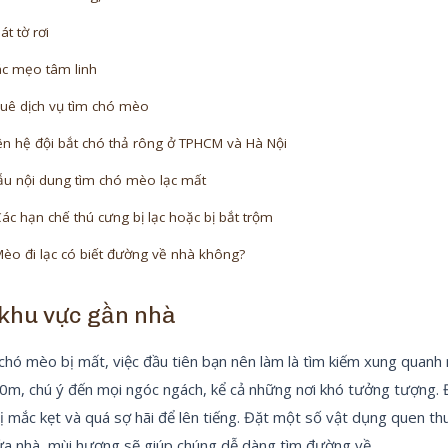
át tờ rơi
c mẹo tâm linh
uê dịch vụ tìm chó mèo
ên hệ đội bắt chó thả rông ở TPHCM và Hà Nội
u nội dung tìm chó mèo lạc mất
ác hạn chế thú cưng bị lạc hoặc bị bắt trộm
èo đi lạc có biết đường về nhà không?
 khu vực gần nhà
 chó mèo bị mất, việc đầu tiên bạn nên làm là tìm kiếm xung quanh
0m, chú ý đến mọi ngóc ngách, kể cả những nơi khó tưởng tượng. Đ
ị mắc kẹt và quá sợ hãi để lên tiếng. Đặt một số vật dụng quen th
a nhà, mùi hương sẽ giúp chúng dễ dàng tìm đường về.