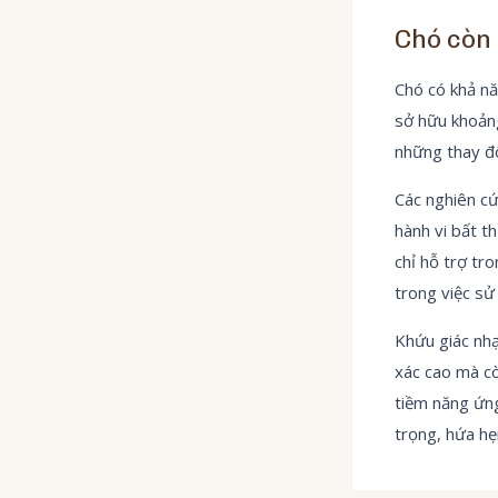
Chó còn 
Chó có khả nă
sở hữu khoảng
những thay đ
Các nghiên cứ
hành vi bất t
chỉ hỗ trợ tr
trong việc sử
Khứu giác nhạ
xác cao mà cò
tiềm năng ứng
trọng, hứa hẹ