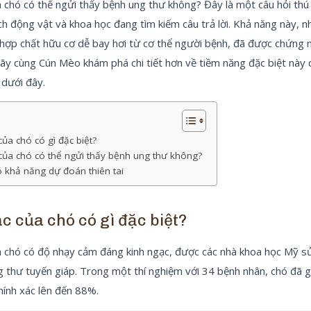
 chó có thể ngửi thấy bệnh ung thư không? Đây là một câu hỏi thú
ch động vật và khoa học đang tìm kiếm câu trả lời. Khả năng này, n
 hợp chất hữu cơ dễ bay hơi từ cơ thể người bệnh, đã được chứng 
ãy cùng Cún Mèo khám phá chi tiết hơn về tiềm năng đặc biệt này c
 dưới đây.
của chó có gì đặc biệt?
của chó có thể ngửi thấy bệnh ung thư không?
 khả năng dự đoán thiên tai
c của chó có gì đặc biệt?
a chó có độ nhạy cảm đáng kinh ngạc, được các nhà khoa học Mỹ s
 thư tuyến giáp. Trong một thí nghiệm với 34 bệnh nhân, chó đã g
hính xác lên đến 88%.