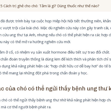
5 Cách trị ghẻ cho chó: Tắm lá gì? Dùng thuốc như thế nào?
 đã được trình bày tại cuộc họp Hiệp hội Nội tiết thường niên, khẳn
 vượt trội của loài chó. Mặc dù nghiên cứu này còn gây tranh cãi, đ
n cứu ung thư tại Anh, nhưng nếu chó có thể phát hiện ra các hợp 
ều này có thể mở ra hướng nghiên cứu mới.
ằm ở cổ, có nhiệm vụ sản xuất hormone điều tiết sự trao đổi chất
hẩn đoán truyền thống là dùng kim để kích thích và phân tích chỉ 
ận dụng khả năng phát hiện các “hợp chất hữu cơ dễ bay hơi” do tế 
ó thể mang lại những đột phá trong chẩn đoán y học.
c của chó có thể ngửi thấy bệnh ung thư
 chó có thể ngửi thấy bệnh ung thư nhờ khả năng phát hiện hợp ch
 mà cơ thể người bệnh phát ra.