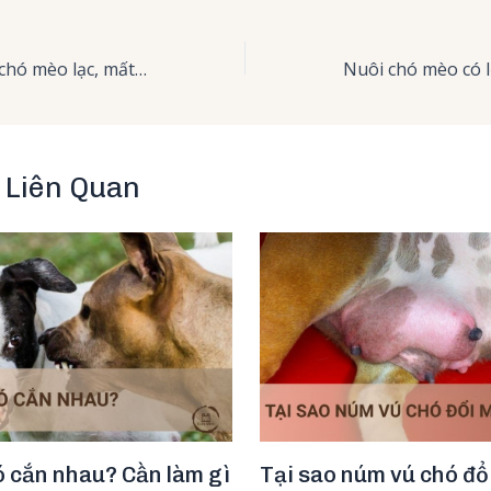
Kinh nghiệm tìm chó mèo lạc, mất & Lưu ý cần ghi nhớ khi tìm kiếm
t Liên Quan
ó cắn nhau? Cần làm gì
Tại sao núm vú chó đổ