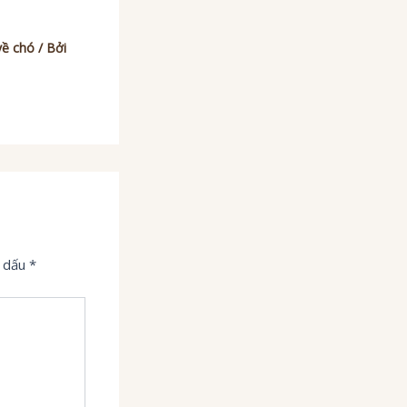
về chó
/ Bởi
h dấu
*