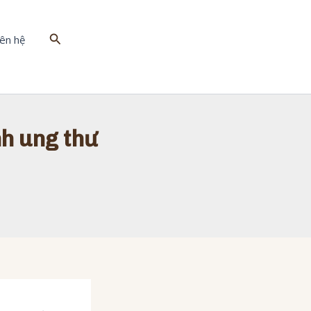
Tìm
iên hệ
kiếm
nh ung thư