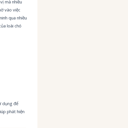
 vị mà nhiều
hờ vào việc
minh qua nhiều
ủa loài chó
ử dụng để
iúp phát hiện