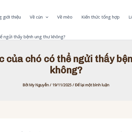
 giới thiệu
Về cún
Về mèo
Kiến thức tổng hợp
L
hể ngửi thấy bệnh ung thư không?
 của chó có thể ngửi thấy bệ
không?
Bởi
My Nguyễn
/
19/11/2025
/
Để lại một bình luận