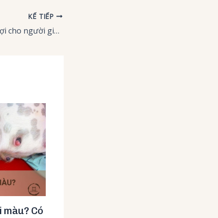
KẾ TIẾP
Nuôi chó mèo có lợi cho người già? Mèo có vẻ thích người cao tuổi?
i màu? Có