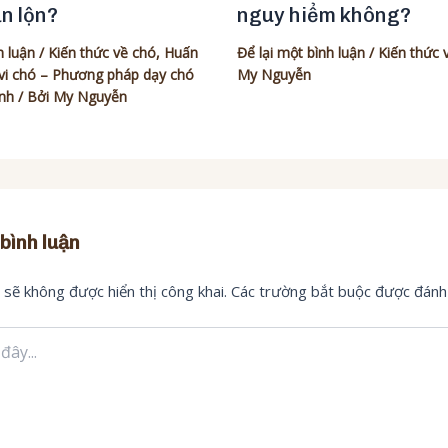
ắn lộn?
nguy hiểm không?
h luận
/
Kiến thức về chó
,
Huấn
Để lại một bình luận
/
Kiến thức 
vi chó – Phương pháp dạy chó
My Nguyễn
ệnh
/ Bởi
My Nguyễn
 bình luận
 sẽ không được hiển thị công khai.
Các trường bắt buộc được đán