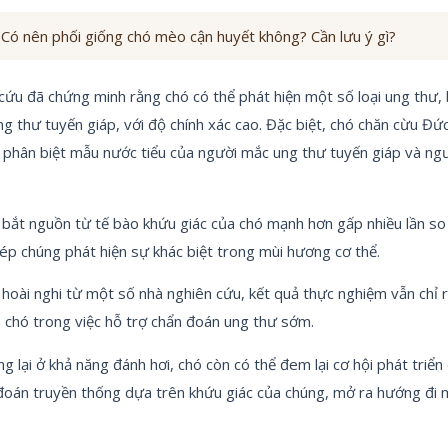
Có nên phối giống chó mèo cận huyết không? Cần lưu ý gì?
cứu đã chứng minh rằng chó có thể phát hiện một số loại ung thư
ng thư tuyến giáp, với độ chính xác cao. Đặc biệt, chó chăn cừu Đứ
 phân biệt mẫu nước tiểu của người mắc ung thư tuyến giáp và ng
bắt nguồn từ tế bào khứu giác của chó mạnh hơn gấp nhiều lần so
ép chúng phát hiện sự khác biệt trong mùi hương cơ thể.
hoài nghi từ một số nhà nghiên cứu, kết quả thực nghiệm vẫn chỉ 
chó trong việc hỗ trợ chẩn đoán ung thư sớm.
g lại ở khả năng đánh hơi, chó còn có thể đem lại cơ hội phát triển
oán truyền thống dựa trên khứu giác của chúng, mở ra hướng đi m