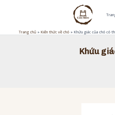
Nhảy
tới
Trang
nội
dung
Trang chủ
Kiến thức về chó
Khứu giác của chó có t
Khứu giác