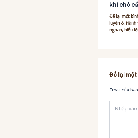
khi chó c
Để lại một bìn
luyện & Hành 
ngoan, hiểu l
Để lại một
Email của bạn
Nhập
vào
đây...