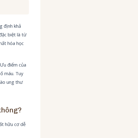
g định khả
ặc biệt là từ
chất hóa học
. Ưu điểm của
số máu. Tuy
bào ung thư
 không?
ất hữu cơ dễ