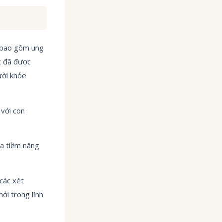
, bao gồm ung
c đã được
ười khỏe
 với con
ra tiềm năng
 các xét
ới trong lĩnh