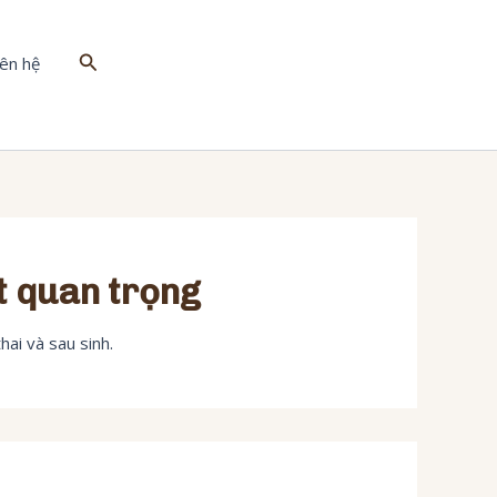
Tìm
iên hệ
kiếm
t quan trọng
ai và sau sinh.