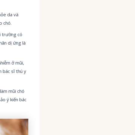
hỏe da và
o chó.
i trường có
hân dị ứng là
nhiễm ở mũi,
 bác sĩ thú y
 làm mũi chó
ảo ý kiến bác