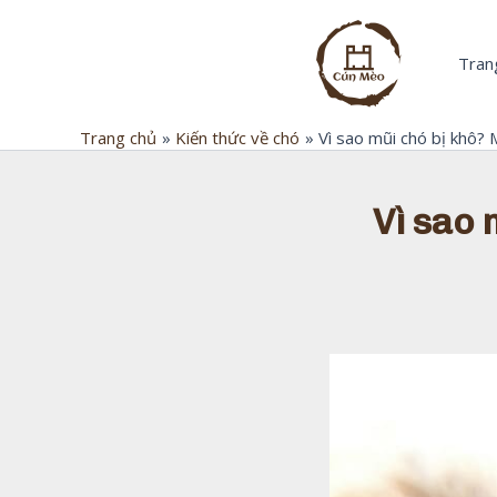
Nhảy
tới
Trang
nội
dung
Trang chủ
Kiến thức về chó
Vì sao mũi chó bị khô? 
Vì sao 