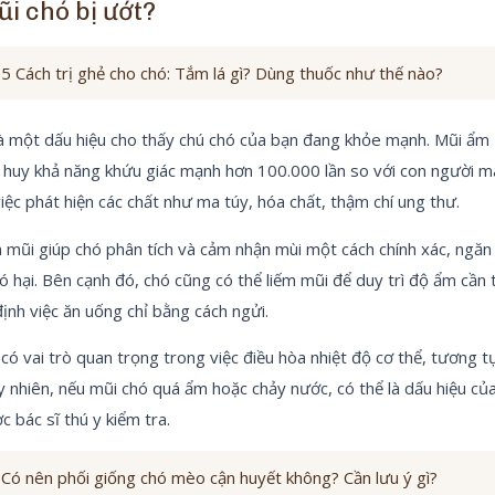
ũi chó bị ướt?
5 Cách trị ghẻ cho chó: Tắm lá gì? Dùng thuốc như thế nào?
à một dấu hiệu cho thấy chú chó của bạn đang khỏe mạnh. Mũi ẩm 
 huy khả năng khứu giác mạnh hơn 100.000 lần so với con người m
iệc phát hiện các chất như ma túy, hóa chất, thậm chí ung thư.
 mũi giúp chó phân tích và cảm nhận mùi một cách chính xác, ngăn
ó hại. Bên cạnh đó, chó cũng có thể liếm mũi để duy trì độ ẩm cần t
ịnh việc ăn uống chỉ bằng cách ngửi.
có vai trò quan trọng trong việc điều hòa nhiệt độ cơ thể, tương t
 nhiên, nếu mũi chó quá ẩm hoặc chảy nước, có thể là dấu hiệu củ
 bác sĩ thú y kiểm tra.
Có nên phối giống chó mèo cận huyết không? Cần lưu ý gì?