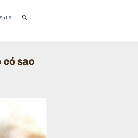
Tìm
iên hệ
kiếm
ô có sao