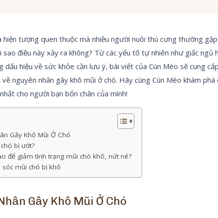
à hiện tượng quen thuộc mà nhiều người nuôi thú cưng thường gặp,
i sao điều này xảy ra không? Từ các yếu tố tự nhiên như giấc ngủ ha
 dấu hiệu về sức khỏe cần lưu ý, bài viết của Cún Mèo sẽ cung cấp
n về nguyên nhân gây khô mũi ở chó. Hãy cùng Cún Mèo khám phá c
nhất cho người bạn bốn chân của mình!
ân Gây Khô Mũi Ở Chó
 chó bị ướt?
o để giảm tình trạng mũi chó khô, nứt nẻ?
 sóc mũi chó bị khô
Nhân Gây Khô Mũi Ở Chó