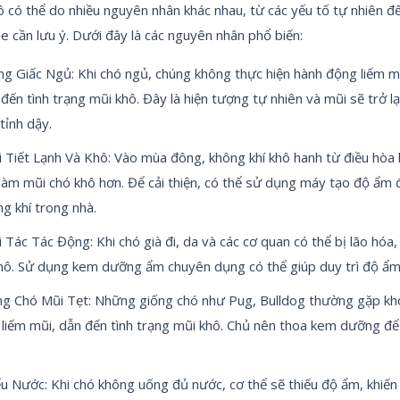
ô có thể do nhiều nguyên nhân khác nhau, từ các yếu tố tự nhiên đế
e cần lưu ý. Dưới đây là các nguyên nhân phổ biến:
g Giấc Ngủ: Khi chó ngủ, chúng không thực hiện hành động liếm mũ
đến tình trạng mũi khô. Đây là hiện tượng tự nhiên và mũi sẽ trở lạ
tỉnh dậy.
 Tiết Lạnh Và Khô: Vào mùa đông, không khí khô hanh từ điều hòa 
làm mũi chó khô hơn. Để cải thiện, có thể sử dụng máy tạo độ ẩm 
g khí trong nhà.
 Tác Tác Động: Khi chó già đi, da và các cơ quan có thể bị lão hóa,
khô. Sử dụng kem dưỡng ẩm chuyên dụng có thể giúp duy trì độ ẩm
ng Chó Mũi Tẹt: Những giống chó như Pug, Bulldog thường gặp kh
 liếm mũi, dẫn đến tình trạng mũi khô. Chủ nên thoa kem dưỡng để
u Nước: Khi chó không uống đủ nước, cơ thể sẽ thiếu độ ẩm, khiến