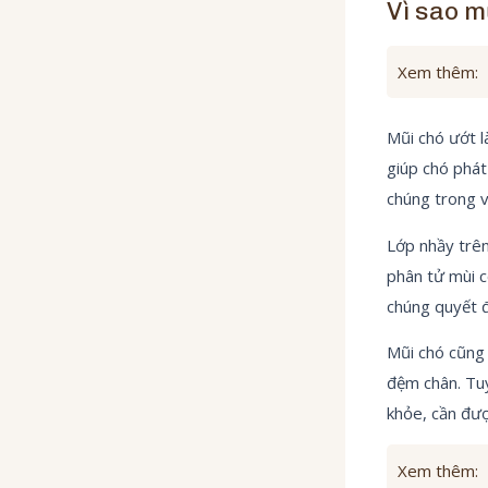
Vì sao m
Xem thêm:
Mũi chó ướt l
giúp chó phát
chúng trong v
Lớp nhầy trên
phân tử mùi c
chúng quyết đ
Mũi chó cũng 
đệm chân. Tuy
khỏe, cần được
Xem thêm: