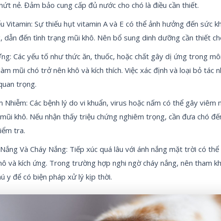
nứt nẻ. Đảm bảo cung cấp đủ nước cho chó là điều cần thiết.
u Vitamin: Sự thiếu hụt vitamin A và E có thể ảnh hưởng đến sức k
, dẫn đến tình trạng mũi khô. Nên bổ sung dinh dưỡng cần thiết ch
ng: Các yếu tố như thức ăn, thuốc, hoặc chất gây dị ứng trong mô
làm mũi chó trở nên khô và kích thích. Việc xác định và loại bỏ tác n
quan trọng.
 Nhiễm: Các bệnh lý do vi khuẩn, virus hoặc nấm có thể gây viêm 
mũi khô. Nếu nhận thấy triệu chứng nghiêm trọng, cần đưa chó đến
iểm tra.
Nắng Và Cháy Nắng: Tiếp xúc quá lâu với ánh nắng mặt trời có thể
hô và kích ứng. Trong trường hợp nghi ngờ cháy nắng, nên tham kh
hú y để có biện pháp xử lý kịp thời.