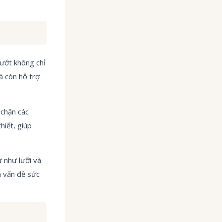
ướt không chỉ
à còn hỗ trợ
 chặn các
hiết, giúp
ự như lưỡi và
a vấn đề sức