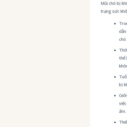
Mũi chó bị kh
trạng sức khỏ
Tron
dẫn 
chó 
Thời
thể 
khôn
Tuổi
bị 
Giố
việc
ẩm.
Thiế