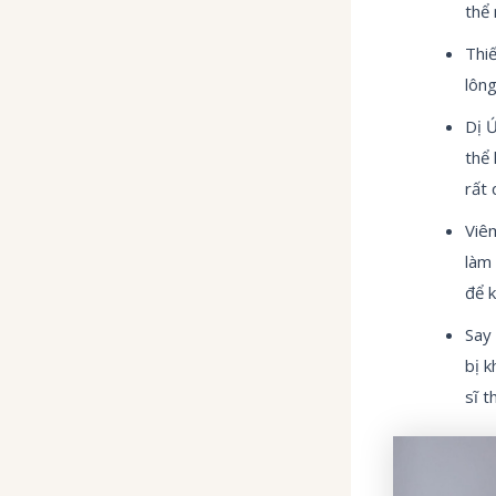
thể 
Thiế
lông
Dị Ứ
thể 
rất 
Viêm
làm 
để k
Say 
bị k
sĩ t