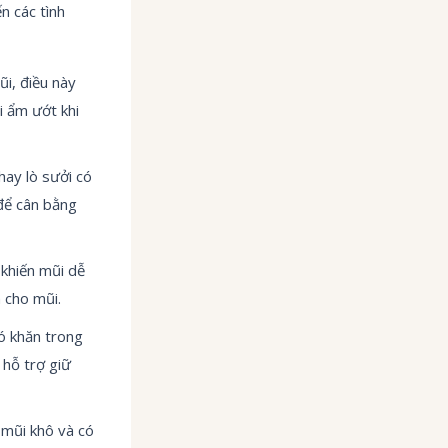
n các tình
i, điều này
i ẩm ướt khi
hay lò sưởi có
để cân bằng
 khiến mũi dễ
 cho mũi.
ó khăn trong
 hỗ trợ giữ
 mũi khô và có