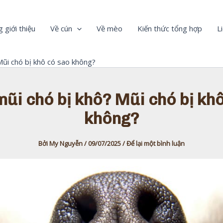
 giới thiệu
Về cún
Về mèo
Kiến thức tổng hợp
L
Mũi chó bị khô có sao không?
mũi chó bị khô? Mũi chó bị kh
không?
Bởi
My Nguyễn
/
09/07/2025
/
Để lại một bình luận